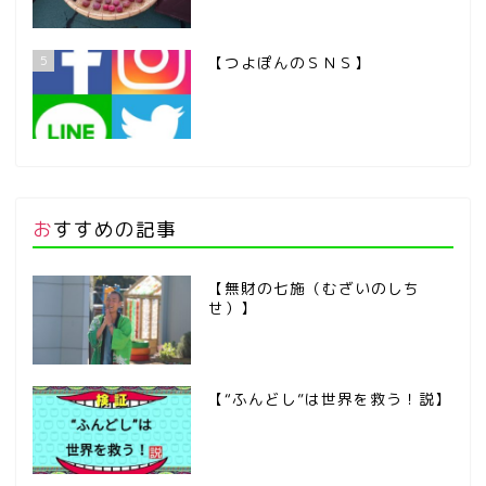
5
【つよぽんのＳＮＳ】
おすすめの記事
【無財の七施（むざいのしち
せ）】
【“ふんどし”は世界を救う！説】