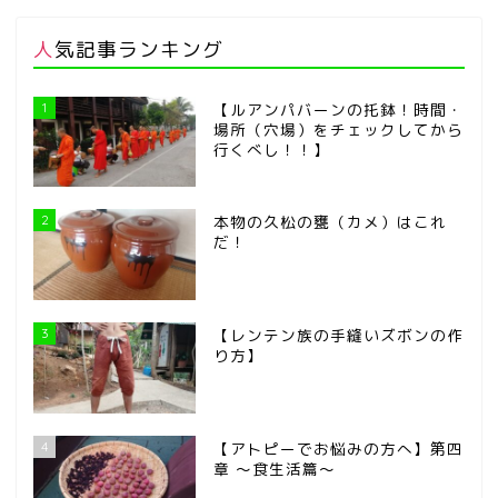
人気記事ランキング
1
【ルアンパバーンの托鉢！時間・
場所（穴場）をチェックしてから
行くべし！！】
2
本物の久松の甕（カメ）はこれ
だ！
3
【レンテン族の手縫いズボンの作
り方】
4
【アトピーでお悩みの方へ】第四
章 ～食生活篇～