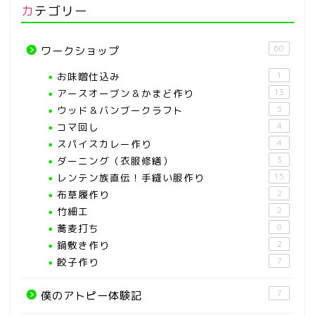
カテゴリー
60
ワークショップ
お味噌仕込み
1
アースオーブン＆かまど作り
13
ウッド＆バンブークラフト
5
コマ回し
4
スパイスカレー作り
4
ダーニング（衣服修繕）
3
レンテン族直伝！手縫い服作り
15
布草履作り
2
竹細工
2
蕎麦打ち
8
鍋敷き作り
2
餃子作り
7
7
僕のアトピー体験記