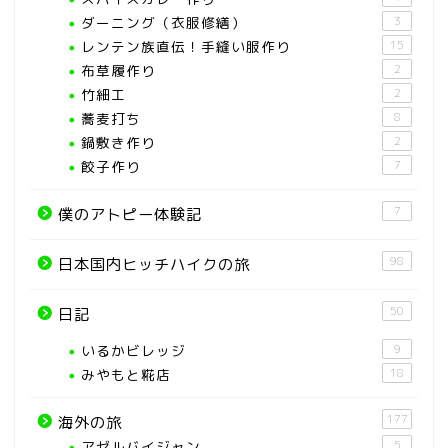
ダーニング（衣服修繕）
3
レンテン族直伝！手縫い服作り
15
布草履作り
2
竹細工
2
蕎麦打ち
8
鍋敷き作り
2
餃子作り
7
7
僕のアトピー体験記
98
日本国内ヒッチハイクの旅
50
日記
いるかビレッジ
9
みやもと糀店
18
177
海外の旅
アゼルバイジャン
5