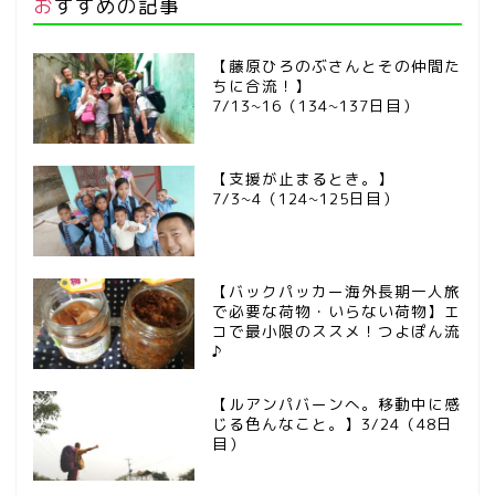
おすすめの記事
【藤原ひろのぶさんとその仲間た
ちに合流！】
7/13~16（134~137日目）
【支援が止まるとき。】
7/3~4（124~125日目）
【バックパッカー海外長期一人旅
で必要な荷物・いらない荷物】エ
コで最小限のススメ！つよぽん流
♪
【ルアンパバーンへ。移動中に感
じる色んなこと。】3/24（48日
目）