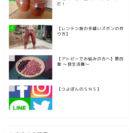
だ！
3
【レンテン族の手縫いズボンの作
り方】
4
【アトピーでお悩みの方へ】第四
章 ～食生活篇～
5
【つよぽんのＳＮＳ】