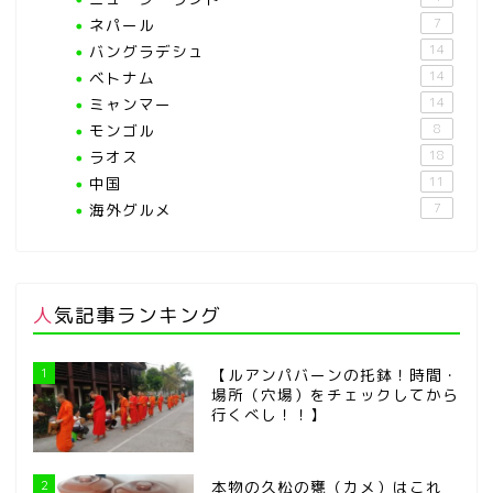
ネパール
7
バングラデシュ
14
ベトナム
14
ミャンマー
14
モンゴル
8
ラオス
18
中国
11
海外グルメ
7
人気記事ランキング
1
【ルアンパバーンの托鉢！時間・
場所（穴場）をチェックしてから
行くべし！！】
2
本物の久松の甕（カメ）はこれ