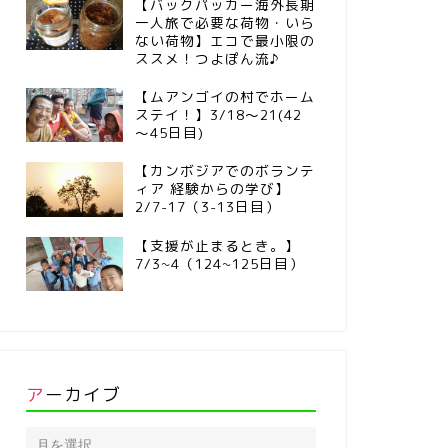
【バックパッカー海外長期
一人旅で必要な荷物・いら
ない荷物】エコで最小限の
ススメ！つよぽん流♪
【ムアンゴイの村でホーム
ステイ！】3/18～21(42
～45日目)
【カンボジアでのボランテ
ィア 経験からの学び】
2/7-17（3-13日目）
【支援が止まるとき。】
7/3~4（124~125日目）
アーカイブ