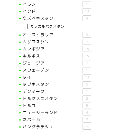
イラン
1
インド
18
ウズベキスタン
9
カラカルパクスタン
オーストラリア
8
カザフスタン
7
カンボジア
15
キルギス
15
ジョージア
7
スウェーデン
1
タイ
18
タジキスタン
6
デンマーク
1
トルクメニスタン
2
トルコ
9
ニュージーランド
4
ネパール
7
バングラデシュ
14