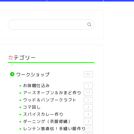
カテゴリー
ワークショップ
60
お味噌仕込み
1
アースオーブン＆かまど作り
13
ウッド＆バンブークラフト
5
コマ回し
4
スパイスカレー作り
4
ダーニング（衣服修繕）
3
レンテン族直伝！手縫い服作り
15