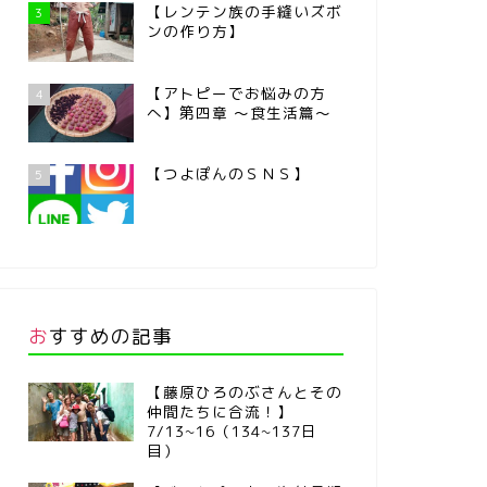
【レンテン族の手縫いズボ
3
ンの作り方】
【アトピーでお悩みの方
4
へ】第四章 ～食生活篇～
【つよぽんのＳＮＳ】
5
おすすめの記事
【藤原ひろのぶさんとその
仲間たちに合流！】
7/13~16（134~137日
目）