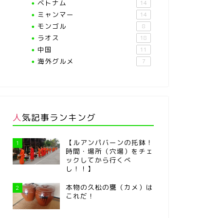
ベトナム
14
ミャンマー
14
モンゴル
8
ラオス
18
中国
11
海外グルメ
7
人気記事ランキング
【ルアンパバーンの托鉢！
1
時間・場所（穴場）をチェ
ックしてから行くべ
し！！】
本物の久松の甕（カメ）は
2
これだ！