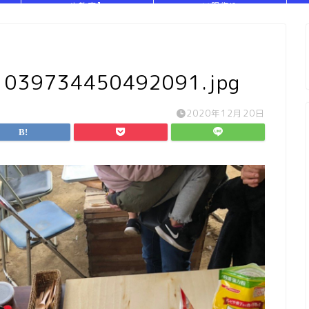
や教室】
い服作り
039734450492091.jpg
2020年12月20日