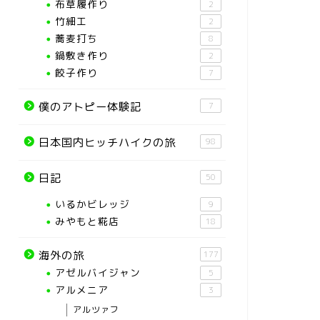
布草履作り
2
竹細工
2
蕎麦打ち
8
鍋敷き作り
2
餃子作り
7
僕のアトピー体験記
7
日本国内ヒッチハイクの旅
98
日記
50
いるかビレッジ
9
みやもと糀店
18
海外の旅
177
アゼルバイジャン
5
アルメニア
3
アルツァフ