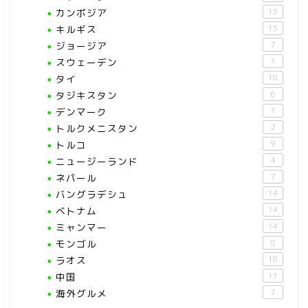
カンボジア
15
キルギス
15
ジョージア
7
スウェーデン
1
タイ
18
タジキスタン
6
デンマーク
1
トルクメニスタン
2
トルコ
9
ニュージーランド
4
ネパール
7
バングラデシュ
14
ベトナム
14
ミャンマー
14
モンゴル
8
ラオス
18
中国
11
海外グルメ
7