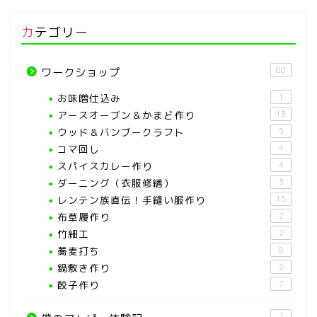
カテゴリー
60
ワークショップ
お味噌仕込み
1
アースオーブン＆かまど作り
13
ウッド＆バンブークラフト
5
コマ回し
4
スパイスカレー作り
4
ダーニング（衣服修繕）
3
レンテン族直伝！手縫い服作り
15
布草履作り
2
竹細工
2
蕎麦打ち
8
鍋敷き作り
2
餃子作り
7
7