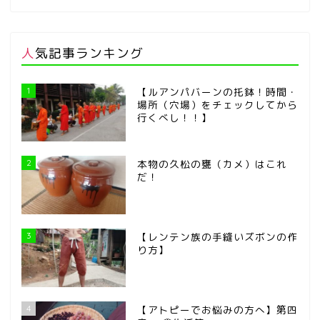
人気記事ランキング
1
【ルアンパバーンの托鉢！時間・
場所（穴場）をチェックしてから
行くべし！！】
2
本物の久松の甕（カメ）はこれ
だ！
3
【レンテン族の手縫いズボンの作
り方】
4
【アトピーでお悩みの方へ】第四