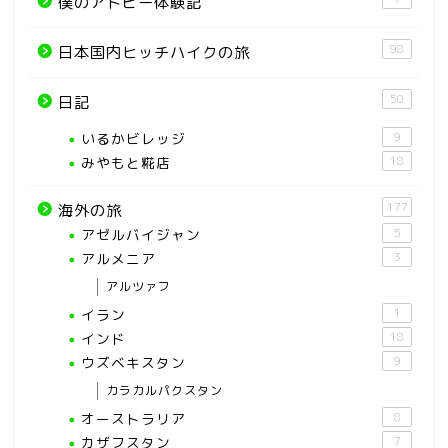
僕のアトピー体験記
98
日本国内ヒッチハイクの旅
50
日記
いるかビレッジ
9
みやもと糀店
18
177
海外の旅
アゼルバイジャン
5
アルメニア
3
アルツァフ
イラン
1
インド
18
ウズベキスタン
9
カラカルパクスタン
オーストラリア
8
カザフスタン
7