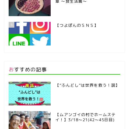
章 ～食生活篇～
5
【つよぽんのＳＮＳ】
おすすめの記事
【“ふんどし”は世界を救う！説】
【ムアンゴイの村でホームステ
イ！】3/18～21(42～45日目)