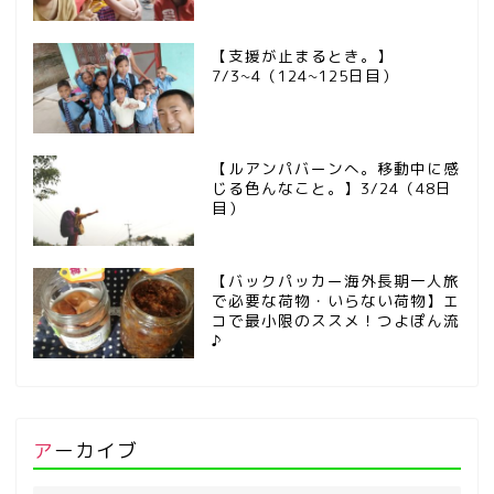
【支援が止まるとき。】
7/3~4（124~125日目）
【ルアンパバーンへ。移動中に感
じる色んなこと。】3/24（48日
目）
【バックパッカー海外長期一人旅
で必要な荷物・いらない荷物】エ
コで最小限のススメ！つよぽん流
♪
アーカイブ