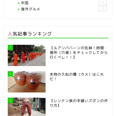
中国
11
海外グルメ
7
人気記事ランキング
1
【ルアンパバーンの托鉢！時間・
場所（穴場）をチェックしてから
行くべし！！】
2
本物の久松の甕（カメ）はこれ
だ！
3
【レンテン族の手縫いズボンの作
り方】