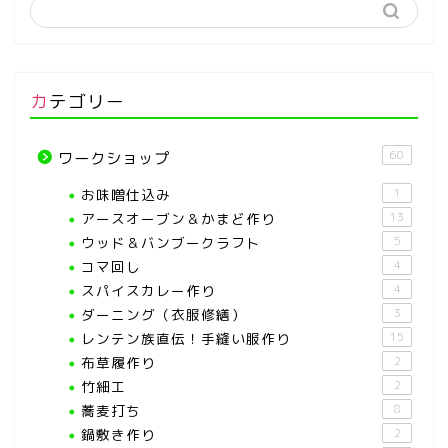
カテゴリー
60
ワークショップ
お味噌仕込み
1
アースオーブン＆かまど作り
13
ウッド＆バンブークラフト
5
コマ回し
4
スパイスカレー作り
4
ダーニング（衣服修繕）
3
レンテン族直伝！手縫い服作り
15
布草履作り
2
竹細工
2
蕎麦打ち
8
鍋敷き作り
2