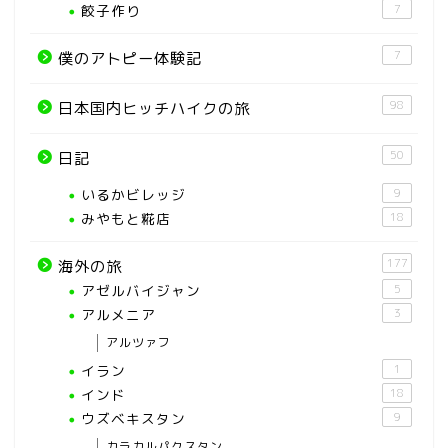
餃子作り
7
7
僕のアトピー体験記
98
日本国内ヒッチハイクの旅
50
日記
いるかビレッジ
9
みやもと糀店
18
177
海外の旅
アゼルバイジャン
5
アルメニア
3
アルツァフ
イラン
1
インド
18
ウズベキスタン
9
カラカルパクスタン