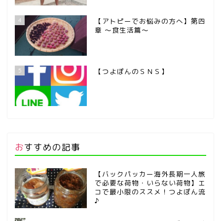
4
【アトピーでお悩みの方へ】第四
章 ～食生活篇～
5
【つよぽんのＳＮＳ】
おすすめの記事
【バックパッカー海外長期一人旅
で必要な荷物・いらない荷物】エ
コで最小限のススメ！つよぽん流
♪