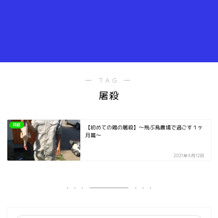
― TAG ―
屠殺
日記
【初めての鶏の屠殺】～飛ぶ鳥農場で過ごす１ヶ
月篇～
2021年6月12日