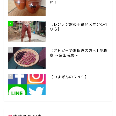
だ！
3
【レンテン族の手縫いズボンの作
り方】
4
【アトピーでお悩みの方へ】第四
章 ～食生活篇～
5
【つよぽんのＳＮＳ】