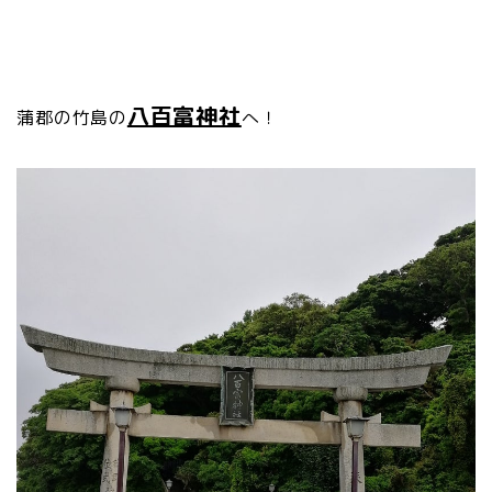
八百富神社
蒲郡の竹島の
へ！