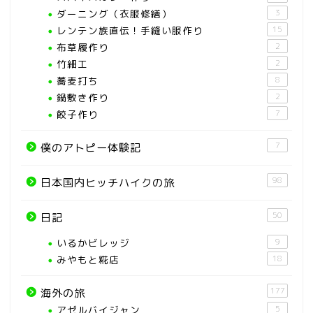
ダーニング（衣服修繕）
3
レンテン族直伝！手縫い服作り
15
布草履作り
2
竹細工
2
蕎麦打ち
8
鍋敷き作り
2
餃子作り
7
7
僕のアトピー体験記
98
日本国内ヒッチハイクの旅
50
日記
いるかビレッジ
9
みやもと糀店
18
177
海外の旅
アゼルバイジャン
5