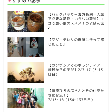
おすすめの記事
【バックパッカー海外長期一人旅
で必要な荷物・いらない荷物】エ
コで最小限のススメ！つよぽん流
♪
【マザーテレサの場所に行って感
じたこと】
【カンボジアでのボランティア
経験からの学び】2/7-17（3-13
日目）
【藤原ひろのぶさんとその仲間た
ちに合流！】
7/13~16（134~137日目）