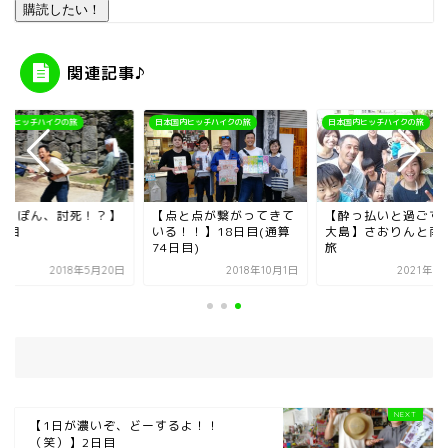
購読したい！
関連記事♪
国内ヒッチハイクの旅
日本国内ヒッチハイクの旅
日本国内ヒッチハイクの旅
つよぽん、討死！？】
【点と点が繋がってきて
【酔っ払いと過ごす
日目
いる！！】18日目(通算
大島】さおりんと南
74日目)
旅
2018年5月20日
2018年10月1日
2021年1
【1日が濃いぞ、どーするよ！！
（笑）】2日目