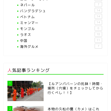
ネパール
7
バングラデシュ
14
ベトナム
14
ミャンマー
14
モンゴル
8
ラオス
18
中国
11
海外グルメ
7
人気記事ランキング
1
【ルアンパバーンの托鉢！時間・
場所（穴場）をチェックしてから
行くべし！！】
2
本物の久松の甕（カメ）はこれ