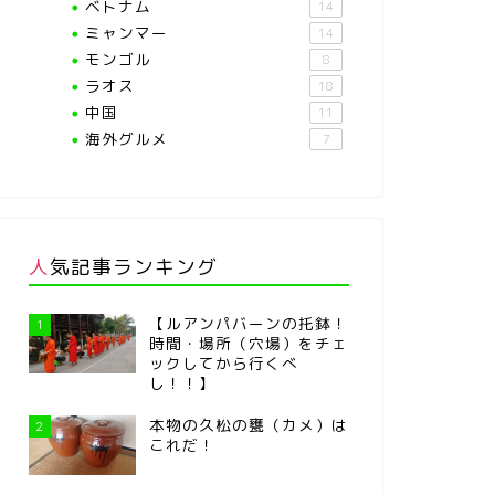
ベトナム
14
ミャンマー
14
モンゴル
8
ラオス
18
中国
11
海外グルメ
7
人気記事ランキング
【ルアンパバーンの托鉢！
1
時間・場所（穴場）をチェ
ックしてから行くべ
し！！】
本物の久松の甕（カメ）は
2
これだ！