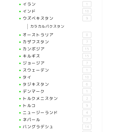
イラン
1
インド
18
ウズベキスタン
9
カラカルパクスタン
オーストラリア
8
カザフスタン
7
カンボジア
15
キルギス
15
ジョージア
7
スウェーデン
1
タイ
18
タジキスタン
6
デンマーク
1
トルクメニスタン
2
トルコ
9
ニュージーランド
4
ネパール
7
バングラデシュ
14