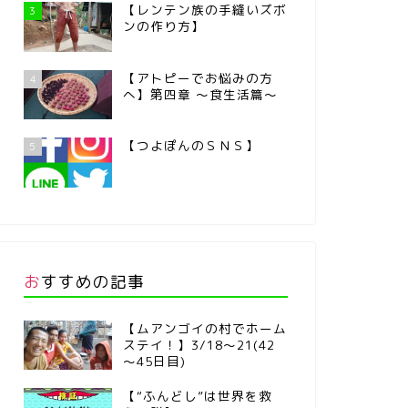
【レンテン族の手縫いズボ
3
ンの作り方】
【アトピーでお悩みの方
4
へ】第四章 ～食生活篇～
【つよぽんのＳＮＳ】
5
おすすめの記事
【ムアンゴイの村でホーム
ステイ！】3/18～21(42
～45日目)
【“ふんどし”は世界を救