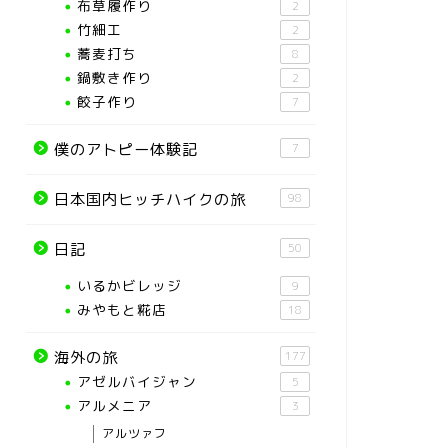
布草履作り
2
竹細工
2
蕎麦打ち
8
鍋敷き作り
2
餃子作り
7
僕のアトピー体験記
7
日本国内ヒッチハイクの旅
98
日記
50
いるかビレッジ
9
みやもと糀店
18
海外の旅
177
アゼルバイジャン
5
アルメニア
3
アルツァフ