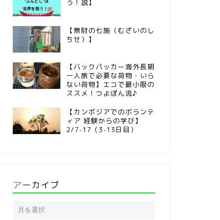
う！説】
【無財の七施（むざいのし
ちせ）】
【バックパッカー海外長期
一人旅で必要な荷物・いら
ない荷物】エコで最小限の
ススメ！つよぽん流♪
【カンボジアでのボランテ
ィア 経験からの学び】
2/7-17（3-13日目）
アーカイブ