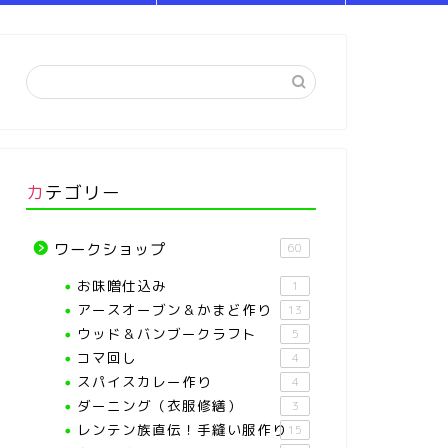
カテゴリー
ワークショップ
60
お味噌仕込み
1
アースオーブン＆かまど作り
13
ウッド＆バンブークラフト
5
コマ回し
4
スパイスカレー作り
4
ダーニング（衣服修繕）
3
レンテン族直伝！手縫い服作り
15