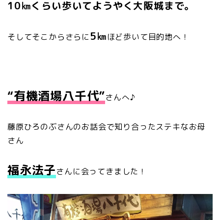
10㎞くらい歩いてようやく大阪城まで。
5㎞
そしてそこからさらに
ほど歩いて目的地へ！
“有機酒場八千代”
さんへ♪
藤原ひろのぶさんのお話会で知り合ったステキなお母
さん
福永法子
さんに会ってきました！