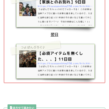
【家族とのお別れ】9日目
https://tsuyoponblog358.com/hitchhike9
つよぽんです♪↓↓↓SNSでフォローする！ この記事は
当時アメブロに書いた記事を書き直しているので、たま
に当時を振り返った1年後の今の想いなども書いて行こ
うと思います(^▽^)/ 今日の移動はこんな感じ！↓↓
↓ 旅の記録5月16日ヒッチハイクを始めて9日目。 知り
合ったばかりにも関わらず3泊もさせて頂いた永野家と
のお別れの日がやってきました(´；ω；`) この日が奥さ
翌日
んのみちよさんのお誕生日で、京都の東寺で行われてい
る“草場一壽さんの陶彩画展”に行くということで、一緒
にそのまま京都へ♪&nbsp…
つよぽんぶろぐ♪
【必須アイテムを無くし
た、、、】11日目
https://tsuyoponblog358.com/hitchhike11
つよぽんです♪↓↓↓SNSでフォローする！ この記事は
当時アメブロに書いた記事を書き直しているので、たま
に当時を振り返った1年後の今の想いなども書いて行こ
うと思います(^▽^)/ 今日の移動はこんな感じ！↓↓
↓ 旅の記録5月18日前日は大阪のバンドの方々の練習場
所に泊めて頂きました！朝からぴろちゃんの弾き語りを
聴きながら優雅な朝を過ごしました♪後ろ姿かっこいい
～♪ 楽器に囲まれながらおしゃべりしている姿がさらに
かっこいい～♪同じ岩瀬ということもあってあ姉ちゃん
みたいな感じ(^▽^)/色々とセン…
あわせて読みたい