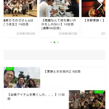
藤原ひろのぶさん&は
【問題なんて何も無いの
【永野家族！】7日
どう先生】19日目
かもしれない】10日目
(通算66日目)
2018年5月26日
2018年9月23日
2018年5
【家族とのお別れ】9日目
【必須アイテムを無くした、、、】11日
目