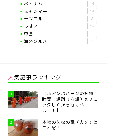
ベトナム
14
ミャンマー
14
モンゴル
8
ラオス
18
中国
11
海外グルメ
7
人気記事ランキング
【ルアンパバーンの托鉢！
1
時間・場所（穴場）をチェ
ックしてから行くべ
し！！】
本物の久松の甕（カメ）は
2
これだ！