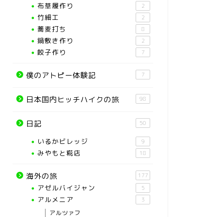
布草履作り
2
竹細工
2
蕎麦打ち
8
鍋敷き作り
2
餃子作り
7
僕のアトピー体験記
7
日本国内ヒッチハイクの旅
98
日記
50
いるかビレッジ
9
みやもと糀店
18
海外の旅
177
アゼルバイジャン
5
アルメニア
3
アルツァフ