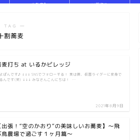
や教室】
い服作り
 TAG ―
十割蕎麦
蕎麦打ち at いるかビレッジ
よぽんです♪ ↓↓↓ SNSでフォローする！ 実は僕、仮面ライダーに変身で
るんです(笑) ↓↓↓ みなさんこんにちは！ …
2021年8月9日
【出張！“空のかおり”の美味しいお蕎麦】～飛
ぶ鳥農場で過ごす１ヶ月篇～