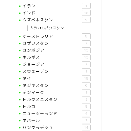
イラン
1
インド
18
ウズベキスタン
9
カラカルパクスタン
オーストラリア
8
カザフスタン
7
カンボジア
15
キルギス
15
ジョージア
7
スウェーデン
1
タイ
18
タジキスタン
6
デンマーク
1
トルクメニスタン
2
トルコ
9
ニュージーランド
4
ネパール
7
バングラデシュ
14