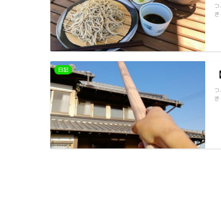
つ
き
日記
つ
き