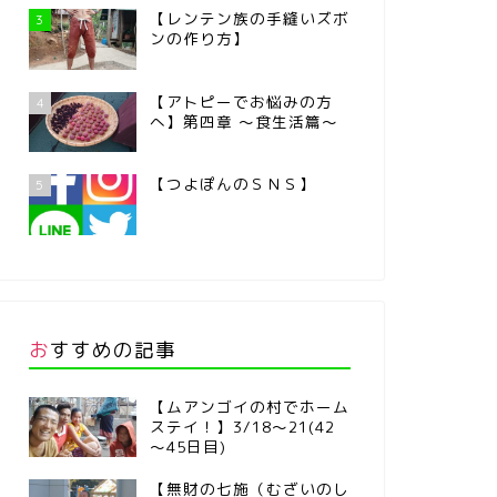
【レンテン族の手縫いズボ
3
ンの作り方】
【アトピーでお悩みの方
4
へ】第四章 ～食生活篇～
【つよぽんのＳＮＳ】
5
おすすめの記事
【ムアンゴイの村でホーム
ステイ！】3/18～21(42
～45日目)
【無財の七施（むざいのし