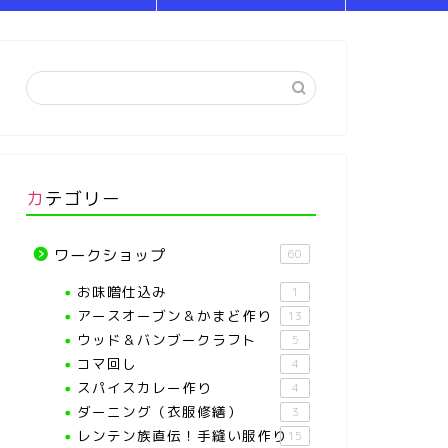
カテゴリー
ワークショップ
60
お味噌仕込み
1
アースオーブン＆かまど作り
13
ウッド＆バンブークラフト
5
コマ回し
4
スパイスカレー作り
4
ダーニング（衣服修繕）
3
レンテン族直伝！手縫い服作り
15