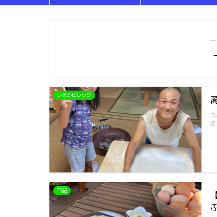
―
いるかビレッジ
つ
き
日記