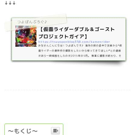
↓↓↓
つよぽんぶろぐ♪
【仮面ライダーダブル＆ゴースト
プロジェクトガイア】
https://tsuyoponblog358.com/kamenrider
みなさんこんにちは！つよぽんです♪ 海外の旅の途中で友達から❝仮
面ライダーの最新作の撮影をしたいから帰ってきてほしい❞との連絡
があり一時帰国をしたのが2019年の5月。 無事に撮影が終わり、そ
こから友達が仕事で忙しい中1年以上かけて編集をしてくれ 2020年8
月11日とうとう完成しました！！https://www.youtube.com/watc
h?v=ge4MpcN_6_w https://www.youtube.com/watch?v=ge4
MpcN_6_w 撮影場所は地元である愛知県豊橋市で行いました。 ス
トーリー地球を大切にせずに欲望のまま行動し、地球を…
～もくじ～