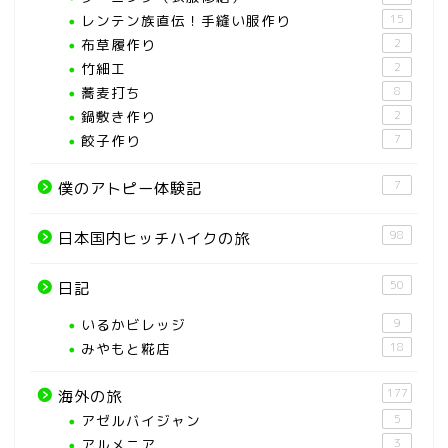
レンテン族直伝！手縫い服作り
15
布草履作り
2
竹細工
2
蕎麦打ち
8
鍋敷き作り
2
餃子作り
7
7
僕のアトピー体験記
98
日本国内ヒッチハイクの旅
50
日記
いるかビレッジ
9
みやもと糀店
18
177
海外の旅
アゼルバイジャン
5
アルメニア
3