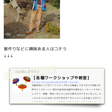
服作りなどに興味ある人はコチラ
↓↓↓
つよぽんぶろぐ♪
【各種ワークショップや教室】
https://tsuyoponblog358.com/ws
全国各地どこでもワークショップなどを開催しております♪気軽にお
声がけくださーい♪ 旅のお話会日本国内や海外をヒッチハイクやホー
ムステイ、野宿、物乞いなどをしながら旅をさせてもらいました。た
くさんの人との出会いの中で学ばせてもらったことをお話しさせてい
ただきます(^▽^)/↓↓↓ コマ回し教室幼少期から夢中になっていた
コマ回し♪子どもたちにコマの回し方や色んな技を教えさせていただ
きます(^▽^)/↓↓↓ Ｔシャツ＆ズボン作りラオスのレンテン族とい