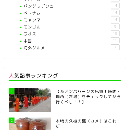
バングラデシュ
14
ベトナム
14
ミャンマー
14
モンゴル
8
ラオス
18
中国
11
海外グルメ
7
人気記事ランキング
1
【ルアンパバーンの托鉢！時間・
場所（穴場）をチェックしてから
行くべし！！】
2
本物の久松の甕（カメ）はこれ
だ！