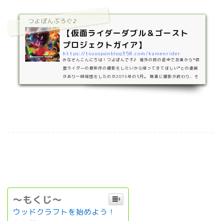
つよぽんぶろぐ♪
【仮面ライダーダブル＆ゴースト
プロジェクトガイア】
https://tsuyoponblog358.com/kamenrider
みなさんこんにちは！つよぽんです♪ 海外の旅の途中で友達から❝仮
面ライダーの最新作の撮影をしたいから帰ってきてほしい❞との連絡
があり一時帰国をしたのが2019年の5月。 無事に撮影が終わり、そ
こから友達が仕事で忙しい中1年以上かけて編集をしてくれ 2020年8
月11日とうとう完成しました！！https://www.youtube.com/watc
h?v=ge4MpcN_6_w https://www.youtube.com/watch?v=ge4
MpcN_6_w 撮影場所は地元である愛知県豊橋市で行いました。 ス
トーリー地球を大切にせずに欲望のまま行動し、地球を…
～もくじ～
ウッドクラフトを始めよう！