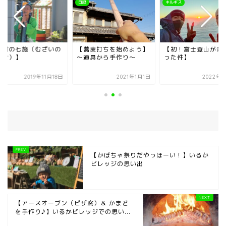
キルギス
日記
蕎麦打ちを始めよう】
【初！富士登山が余裕だ
【無財の七施（むざ
道具から手作り～
った件】
しちせ）】
2021年1月1日
2022年9月1日
2019年11
【かぼちゃ祭りだやっほーい！】いるか
ビレッジの思い出
【アースオーブン（ピザ窯）＆ かまど
を手作り♪】いるかビレッジでの思い...