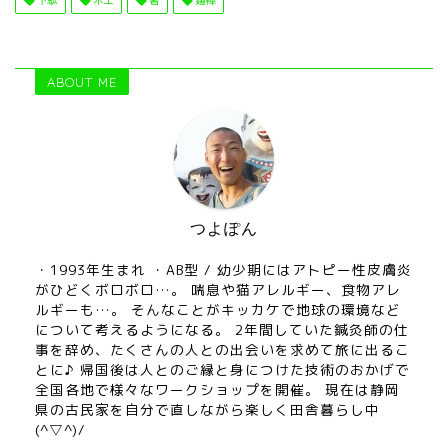
下駄
木工
箸
麺棒
ABOUT ME
つよぽん
・1993年生まれ ・AB型 / 幼少期にはアトピー性皮膚炎
がひどくボロボロ…。 喘息や猫アレルギー、食物アレ
ルギーも…。 そんなことがキッカケで地球の環境など
について考えるようになる。 2年間していた鍼灸師の仕
事を辞め、たくさんの人との出会いを求めて旅に出るこ
とに♪ 帰国後は人とのご縁と身につけた技術のおかげで
全国各地で様々なワークショップを開催。 現在は静岡
県の古民家を自分で直しながら楽しく田舎暮らし中
(^▽^)/