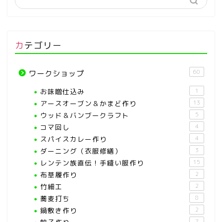
カテゴリー
60
ワークショップ
お味噌仕込み
1
アースオーブン＆かまど作り
13
ウッド＆バンブークラフト
5
コマ回し
4
スパイスカレー作り
4
ダーニング（衣服修繕）
3
レンテン族直伝！手縫い服作り
15
布草履作り
2
竹細工
2
蕎麦打ち
8
鍋敷き作り
2
7