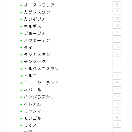
オーストラリア
8
カザフスタン
7
カンボジア
15
キルギス
15
ジョージア
7
スウェーデン
1
タイ
18
タジキスタン
6
デンマーク
1
トルクメニスタン
2
トルコ
9
ニュージーランド
4
ネパール
7
バングラデシュ
14
ベトナム
14
ミャンマー
14
モンゴル
8
ラオス
18
11