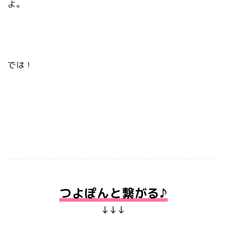
よ。
では！
つよぽんと繋がる♪
↓↓↓