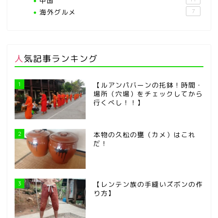
中国
海外グルメ
7
人気記事ランキング
1
【ルアンパバーンの托鉢！時間・
場所（穴場）をチェックしてから
行くべし！！】
2
本物の久松の甕（カメ）はこれ
だ！
3
【レンテン族の手縫いズボンの作
り方】