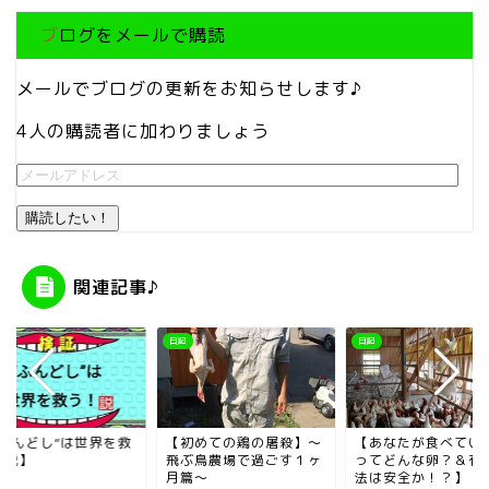
ブログをメールで購読
メールでブログの更新をお知らせします♪
4人の購読者に加わりましょう
購読したい！
関連記事♪
日記
日記
初めての鶏の屠殺】～
【あなたが食べている卵
【“ふんどし”は世界
ぶ鳥農場で過ごす１ヶ
ってどんな卵？＆有機農
う！説】
篇～
法は安全か！？】