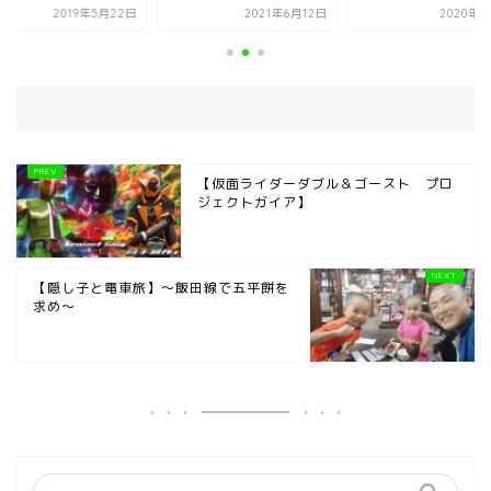
2021年6月12日
2020年8月9日
2019年5
【仮面ライダーダブル＆ゴースト プロ
ジェクトガイア】
【隠し子と電車旅】～飯田線で五平餅を
求め～