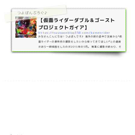
つよぽんぶろぐ♪
【仮面ライダーダブル＆ゴースト
プロジェクトガイア】
https://tsuyoponblog358.com/kamenrider
みなさんこんにちは！つよぽんです♪ 海外の旅の途中で友達から❝仮
面ライダーの最新作の撮影をしたいから帰ってきてほしい❞との連絡
があり一時帰国をしたのが2019年の5月。 無事に撮影が終わり、そ
こから友達が仕事で忙しい中1年以上かけて編集をしてくれ 2020年8
月11日とうとう完成しました！！https://www.youtube.com/watc
h?v=ge4MpcN_6_w https://www.youtube.com/watch?v=ge4
MpcN_6_w 撮影場所は地元である愛知県豊橋市で行いました。 ス
トーリー地球を大切にせずに欲望のまま行動し、地球を…