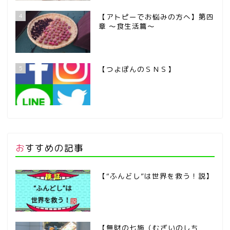
4
【アトピーでお悩みの方へ】第四
章 ～食生活篇～
5
【つよぽんのＳＮＳ】
おすすめの記事
【“ふんどし”は世界を救う！説】
【無財の七施（むざいのしち