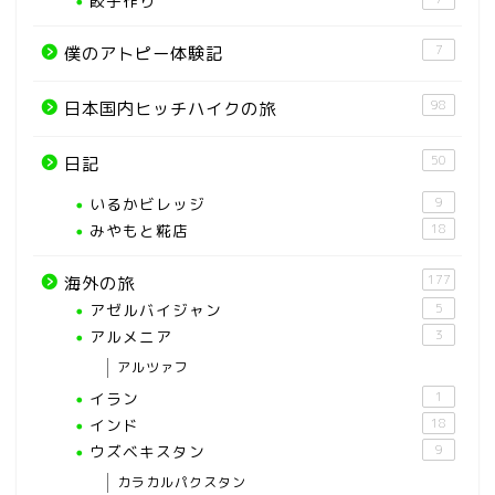
餃子作り
7
僕のアトピー体験記
98
日本国内ヒッチハイクの旅
50
日記
いるかビレッジ
9
みやもと糀店
18
177
海外の旅
アゼルバイジャン
5
アルメニア
3
アルツァフ
イラン
1
インド
18
ウズベキスタン
9
カラカルパクスタン