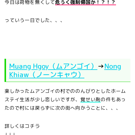
今日は荷物を無くして
危うく強制帰国か！？！？
っていう一日でした、、、
Muang Hgoy（ムアンゴイ）
→
Nong
Khiaw（ノーンキャウ）
楽しかったムアンゴイの村でののんびりとしたホーム
ステイ生活が少し恋しいですが、
覚せい剤
の件もあっ
たので村には戻らずに次の街へ向かうことに、、、
詳しくはコチラ
↓↓↓