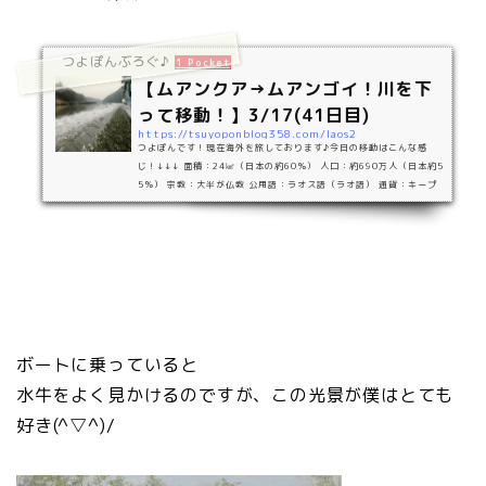
つよぽんぶろぐ♪
1 Pocket
【ムアンクア→ムアンゴイ！川を下
って移動！】3/17(41日目)
https://tsuyoponblog358.com/laos2
つよぽんです！現在海外を旅しております♪今日の移動はこんな感
じ！↓↓↓ 面積：24㎢（日本の約60％） 人口：約690万人（日本約5
5％） 宗教：大半が仏教 公用語：ラオス語（ラオ語） 通貨：キープ
（Kip）1K=約0.013円（2019年） 旅の記録3月17日今日の移動は
Muang khua(ムアンクア)→Muang Hgoy(ムアンゴイ)でした！ ボー
トで4時間くらいで着きます。そんな旅のお話の前に…ここ最近歩き
まくっていたからかかなり痩せたような気がします(笑) では今日の
振り返りを！ ムアンクアの船着き場には10時の…
ボートに乗っていると
水牛をよく見かけるのですが、この光景が僕はとても
好き(^▽^)/