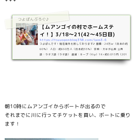
つよぽんぶろぐ♪
【ムアンゴイの村でホームステ
イ！】3/18～21(42～45日目)
https://tsuyoponblog358.com/laos3-6
つよぽんです！現在海外を旅しております♪ 面積：24万㎢（日本の約
60％） 人口：約690万人（日本約55％） 宗教：大半が仏教 公用
語：ラオス語（ラオ語） 通貨：キープ（Kip）1K=約0.013円（201
9年）旅の記録3月18-21日ムアンゴイという川沿いの小さな町のさ
らに奥にある3つの村に行ってきました！ そこでの様子をご紹介しよ
うと思います。村への行き方はコチラの記事で↓↓↓ 主な見どころは
ホームステイ 原始的な暮らし 狩り コマ回しですね(^▽^)/ ちなみに
ども村も電波もほとんど入らずWi-Fiもありませ…
朝10時にムアンゴイからボートが出るので
それまでに川に行ってチケットを買い、ボートに乗り
ます！