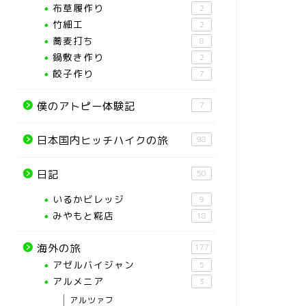
布草履作り
2
竹細工
2
蕎麦打ち
8
鍋敷き作り
2
餃子作り
7
僕のアトピー体験記
7
日本国内ヒッチハイクの旅
98
日記
50
いるかビレッジ
9
みやもと糀店
18
海外の旅
177
アゼルバイジャン
5
アルメニア
3
アルツァフ