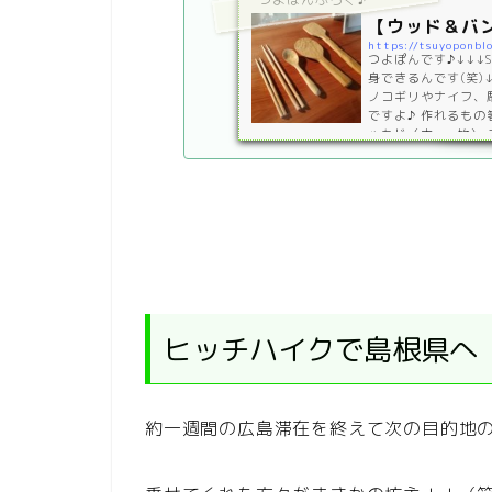
【ウッド＆バ
https://tsuyoponb
つよぽんです♪↓↓↓
身できるんです(笑)
ノコギリやナイフ、
ですよ♪ 作れるもの箸
ゃもじ（木 or 竹
基本的にワークショ
時間がかかっても大
す。 過去の…
ヒッチハイクで島根県へ
約一週間の広島滞在を終えて次の目的地