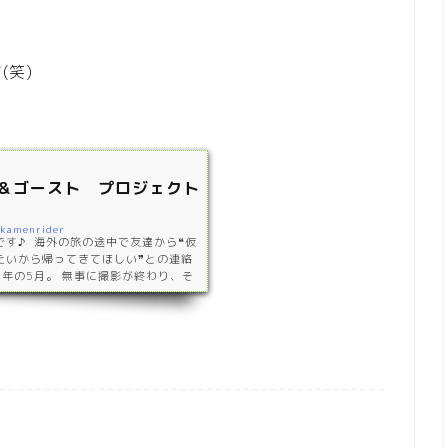
(笑)
＆ゴースト プロジェクト
/kamenrider
す♪ 海外の旅の途中で友達から❝仮
たいから帰ってきてほしい❞との連絡
9年の5月。 無事に撮影が終わり、そ
以上かけて編集をしてくれ 2020年
ps://www.youtube.com/wa
//www.youtube.com/watch?v=ge
元である愛知県豊橋市で行いました。 ス
望のまま行動し、地球を…