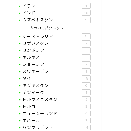
イラン
1
インド
18
ウズベキスタン
9
カラカルパクスタン
オーストラリア
8
カザフスタン
7
カンボジア
15
キルギス
15
ジョージア
7
スウェーデン
1
タイ
18
タジキスタン
6
デンマーク
1
トルクメニスタン
2
トルコ
9
ニュージーランド
4
ネパール
7
バングラデシュ
14