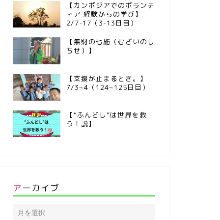
【カンボジアでのボランテ
ィア 経験からの学び】
2/7-17（3-13日目）
【無財の七施（むざいのし
ちせ）】
【支援が止まるとき。】
7/3~4（124~125日目）
【“ふんどし”は世界を救
う！説】
アーカイブ