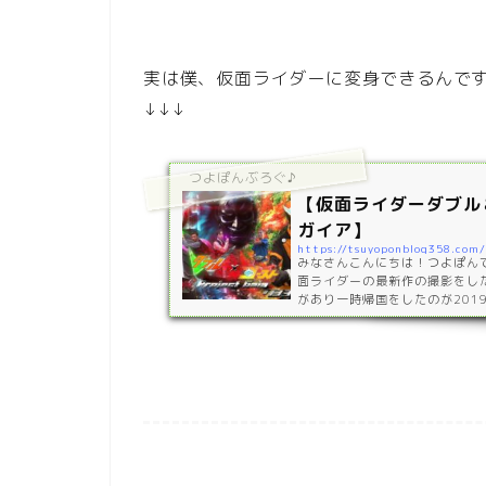
実は僕、仮面ライダーに変身できるんです
↓↓↓
つよぽんぶろぐ♪
【仮面ライダーダブル
ガイア】
https://tsuyoponblog358.com
みなさんこんにちは！つよぽんで
面ライダーの最新作の撮影をし
があり一時帰国をしたのが201
こから友達が仕事で忙しい中1年
8月11日とうとう完成しました！！htt
tch?v=ge4MpcN_6_w https:
4MpcN_6_w 撮影場所は地
トーリー地球を大切にせずに欲