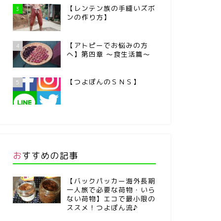
【レンテン族の手縫いズボ
3
ンの作り方】
【アトピーでお悩みの方
4
へ】第四章 ～食生活篇～
【つよぽんのＳＮＳ】
5
おすすめの記事
【バックパッカー海外長期
一人旅で必要な荷物・いら
ない荷物】エコで最小限の
ススメ！つよぽん流♪