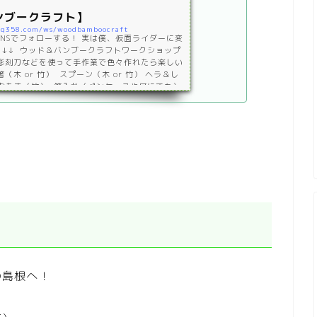
ンブークラフト】
log358.com/ws/woodbamboocraft
SNSでフォローする！ 実は僕、仮面ライダーに変
↓↓↓ ウッド＆バンブークラフトワークショップ
彫刻刀などを使って手作業で色々作れたら楽しい
（木 or 竹） スプーン（木 or 竹） ヘラ＆し
） おたま（竹） 箸入れ（ペンケースや何にでも）
ップでは箸かスプーンを作ります。器用な人や
丈夫な人はしゃもじやヘラ、おたまも作れま
の島根へ！