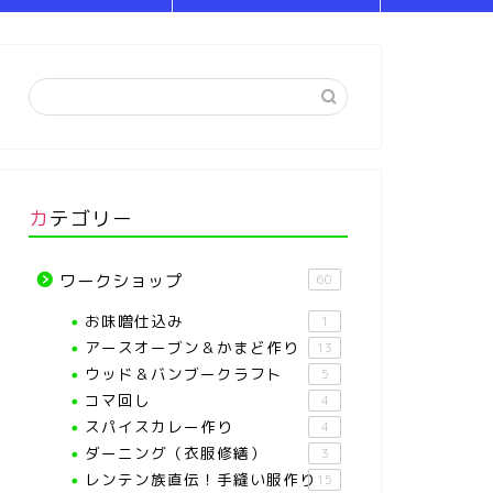
カテゴリー
ワークショップ
60
お味噌仕込み
1
アースオーブン＆かまど作り
13
ウッド＆バンブークラフト
5
コマ回し
4
スパイスカレー作り
4
ダーニング（衣服修繕）
3
レンテン族直伝！手縫い服作り
15