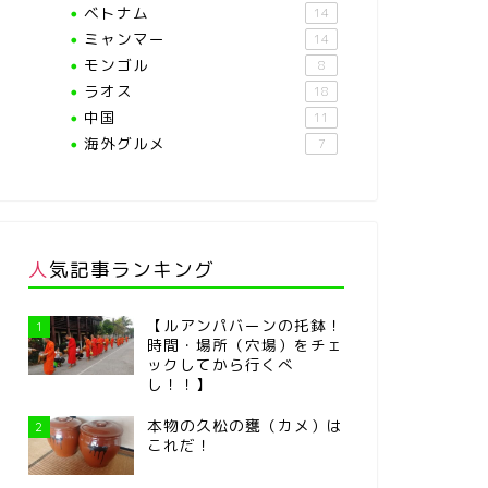
ベトナム
14
ミャンマー
14
モンゴル
8
ラオス
18
中国
11
海外グルメ
7
人気記事ランキング
【ルアンパバーンの托鉢！
1
時間・場所（穴場）をチェ
ックしてから行くべ
し！！】
本物の久松の甕（カメ）は
2
これだ！