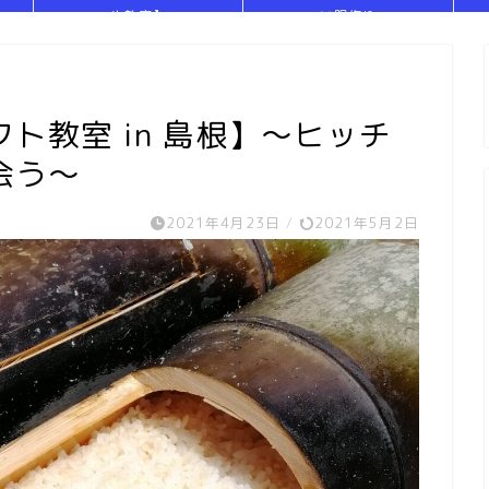
や教室】
い服作り
ト教室 in 島根】～ヒッチ
会う～
2021年4月23日
/
2021年5月2日