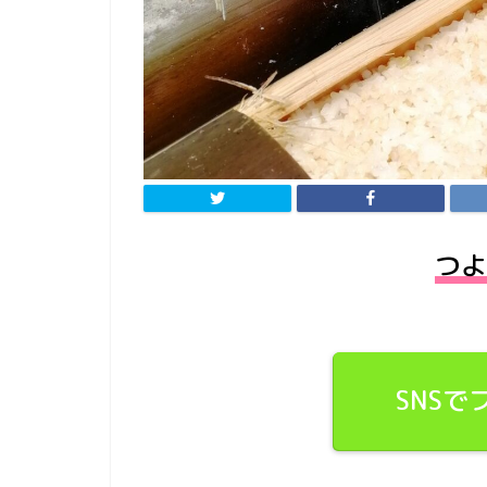
つよ
SNS