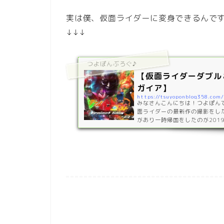
実は僕、仮面ライダーに変身できるんです
↓↓↓
つよぽんぶろぐ♪
【仮面ライダーダブル
ガイア】
https://tsuyoponblog358.com
みなさんこんにちは！つよぽんで
面ライダーの最新作の撮影をし
があり一時帰国をしたのが201
こから友達が仕事で忙しい中1年
8月11日とうとう完成しました！！htt
tch?v=ge4MpcN_6_w https:
4MpcN_6_w 撮影場所は地
トーリー地球を大切にせずに欲