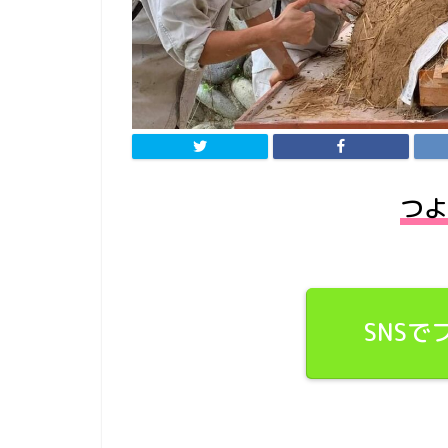
つよ
SNS