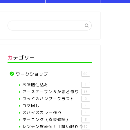
カテゴリー
ワークショップ
60
お味噌仕込み
1
アースオーブン＆かまど作り
13
ウッド＆バンブークラフト
5
コマ回し
4
スパイスカレー作り
4
ダーニング（衣服修繕）
3
レンテン族直伝！手縫い服作り
15