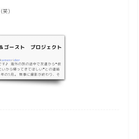
(笑)
＆ゴースト プロジェクト
/kamenrider
す♪ 海外の旅の途中で友達から❝仮
たいから帰ってきてほしい❞との連絡
9年の5月。 無事に撮影が終わり、そ
以上かけて編集をしてくれ 2020年
ps://www.youtube.com/wa
//www.youtube.com/watch?v=ge
元である愛知県豊橋市で行いました。 ス
望のまま行動し、地球を…