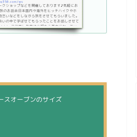
og358.com/ws
ークショップなどを開催しております♪気軽にお
 旅のお話会日本国内や海外をヒッチハイクやホ
物乞いなどをしながら旅をさせてもらいました。
会いの中で学ばせてもらったことをお話しさせて
)/↓↓↓ コマ回し教室幼少期から夢中になってい
たちにコマの回し方や色んな技を教えさせていた
↓↓↓ Ｔシャツ＆ズボン作りラオスのレンテン族と
んだ手縫いの服作り。型紙…
ースオーブンのサイズ