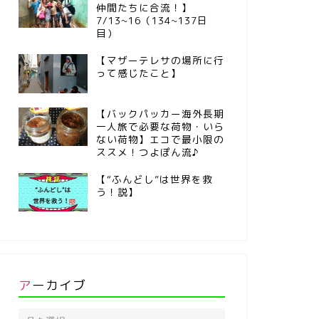
仲間たちに合流！】
7/13~16（134~137日
目）
【マザーテレサの場所に行
って感じたこと】
【バックパッカー海外長期
一人旅で必要な荷物・いら
ない荷物】エコで最小限の
ススメ！つよぽん流♪
【“ふんどし”は世界を救
う！説】
アーカイブ