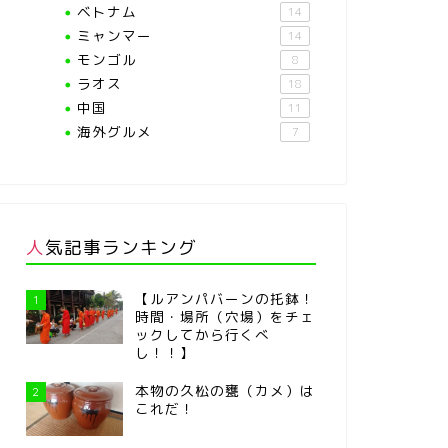
ベトナム
14
ミャンマー
14
モンゴル
8
ラオス
18
中国
11
海外グルメ
7
人気記事ランキング
【ルアンパバーンの托鉢！
1
時間・場所（穴場）をチェ
ックしてから行くべ
し！！】
本物の久松の甕（カメ）は
2
これだ！