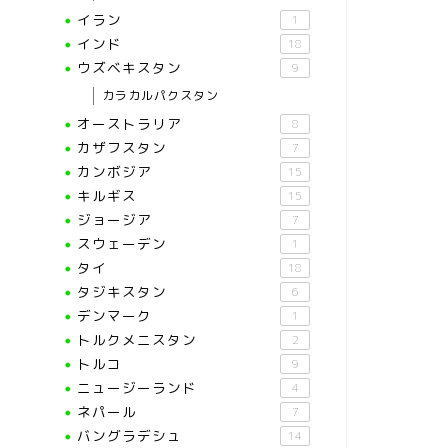
イラン
1
インド
18
ウズベキスタン
9
カラカルパクスタン
オーストラリア
8
カザフスタン
7
カンボジア
15
キルギス
15
ジョージア
7
スウェーデン
1
タイ
18
タジキスタン
6
デンマーク
1
トルクメニスタン
2
トルコ
9
ニュージーランド
4
ネパール
7
バングラデシュ
14