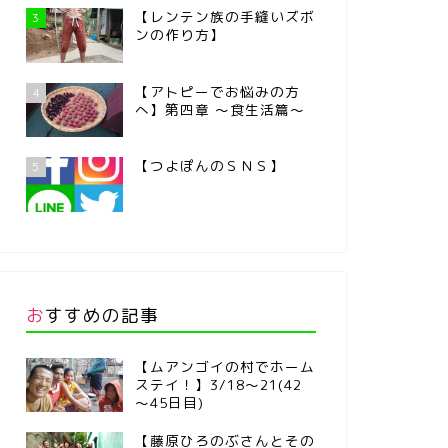
【レンテン族の手縫いズボ
3
ンの作り方】
【アトピーでお悩みの方
4
へ】第四章 ～食生活篇～
【つよぽんのＳＮＳ】
5
おすすめの記事
【ムアンゴイの村でホーム
ステイ！】3/18～21(42
～45日目)
【藤原ひろのぶさんとその