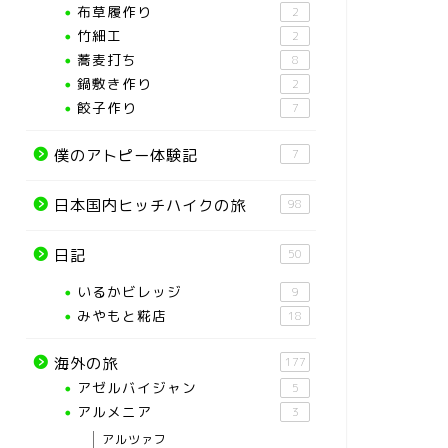
布草履作り
2
竹細工
2
蕎麦打ち
8
鍋敷き作り
2
餃子作り
7
僕のアトピー体験記
7
日本国内ヒッチハイクの旅
98
日記
50
いるかビレッジ
9
みやもと糀店
18
海外の旅
177
アゼルバイジャン
5
アルメニア
3
アルツァフ