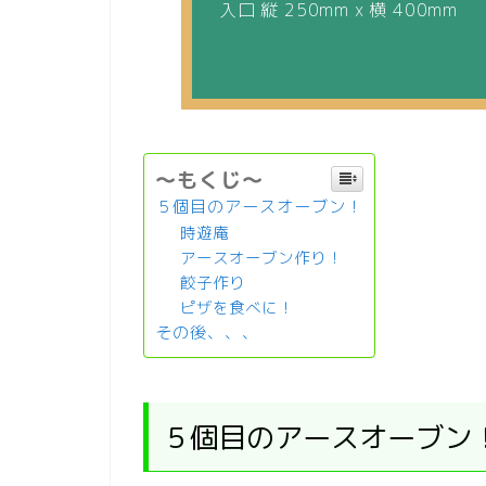
入口 縦 250mm x 横 400mm
～もくじ～
５個目のアースオーブン！
時遊庵
アースオーブン作り！
餃子作り
ピザを食べに！
その後、、、
５個目のアースオーブン