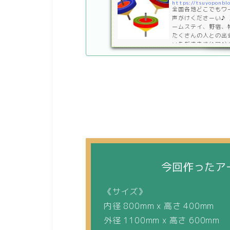
https://tsuyoponbl
全国各地どこでもワ
声がけくださーい♪
ームステイ、野宿、
たくさんの人との出
いただきます(^▽^
たコマ回し♪子ども
だきます(^▽^)/
いう少数民族から学
今回作ったア
《サイズ》
内径 800mm x 高さ 400mm
外径 1100mm x 高さ 600mm