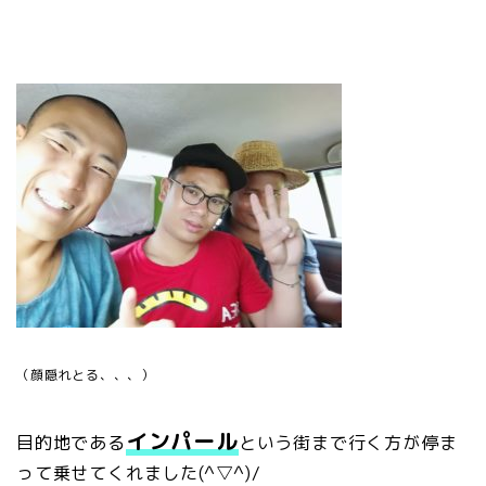
（顔隠れとる、、、）
インパール
目的地である
という街まで行く方が停ま
って乗せてくれました(^▽^)/