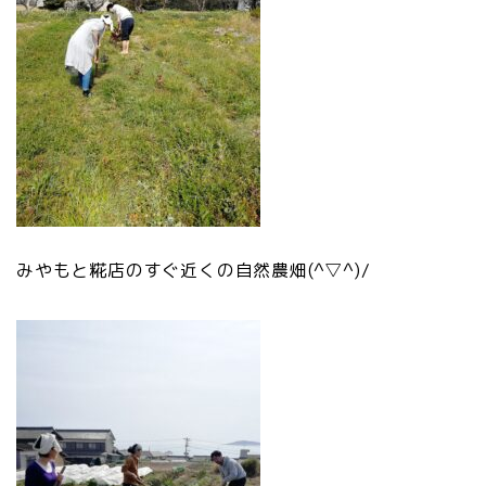
みやもと糀店のすぐ近くの自然農畑(^▽^)/