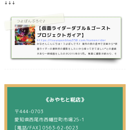
↓↓↓
つよぽんぶろぐ♪
【仮面ライダーダブル＆ゴースト
プロジェクトガイア】
https://tsuyoponblog358.com/kamenrider
みなさんこんにちは！つよぽんです♪ 海外の旅の途中で友達から❝仮
面ライダーの最新作の撮影をしたいから帰ってきてほしい❞との連絡
があり一時帰国をしたのが2019年の5月。 無事に撮影が終わり、そ
こから友達が仕事で忙しい中1年以上かけて編集をしてくれ 2020年8
月11日とうとう完成しました！！https://www.youtube.com/watc
h?v=ge4MpcN_6_w https://www.youtube.com/watch?v=ge4
MpcN_6_w 撮影場所は地元である愛知県豊橋市で行いました。 ス
トーリー地球を大切にせずに欲望のまま行動し、地球を…
《みやもと糀店》
〒444-0703
愛知県西尾市西幡豆町市場25-1
[電話/FAX] 0563-62-6023