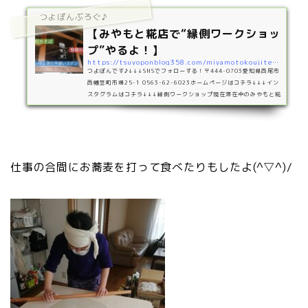
つよぽんぶろぐ♪
【みやもと糀店で“縁側ワークショッ
プ”やるよ！】
https://tsuyoponblog358.com/miyamotokoujitenws
つよぽんです♪↓↓↓SNSでフォローする！〒444-0703愛知県西尾市
西幡豆町市場25-1 0563-62-6023ホームページはコチラ↓↓↓イン
スタグラムはコチラ↓↓↓縁側ワークショップ現在滞在中のみやもと糀
店のシェアハウスの縁側お借りしてつよぽん＆さおりん でワークショ
ップをやらせてもらうことになったよ＼(^o^)／内容は、、、4/18
手打ち蕎麦（つよぽん）4/20 発酵料理教室（さおりん）4/22 発
酵料理教室（4/20満席のため追加）4/22 レンテン族の手縫いズボ
ン（つよぽん）ワークショップに興味がある方はもちろんみやもと糀
仕事の合間にお蕎麦を打って食べたりもしたよ(^▽^)/
店に来てみたい人…