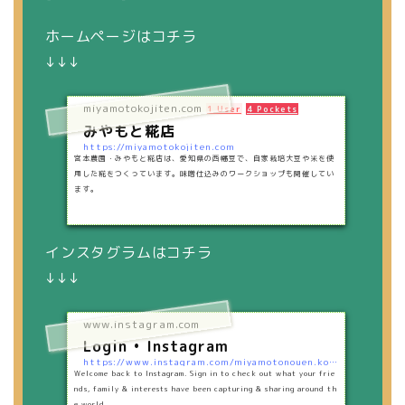
ホームページはコチラ
↓↓↓
miyamotokojiten.com
1 User
4 Pockets
みやもと糀店
https://miyamotokojiten.com
宮本農園・みやもと糀店は、愛知県の西幡豆で、自家栽培大豆や米を使
用した糀をつくっています。味噌仕込みのワークショップも開催してい
ます。
インスタグラムはコチラ
↓↓↓
www.instagram.com
Login • Instagram
https://www.instagram.com/miyamotonouen.kouji/?hl=ja
Welcome back to Instagram. Sign in to check out what your frie
nds, family & interests have been capturing & sharing around th
e world.