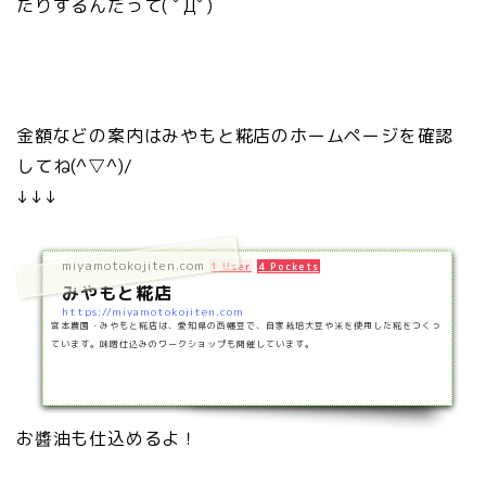
たりするんだって( ﾟДﾟ)
金額などの案内はみやもと糀店のホームページを確認
してね(^▽^)/
↓↓↓
miyamotokojiten.com
1 User
4 Pockets
みやもと糀店
https://miyamotokojiten.com
宮本農園・みやもと糀店は、愛知県の西幡豆で、自家栽培大豆や米を使用した糀をつくっ
ています。味噌仕込みのワークショップも開催しています。
お醬油も仕込めるよ！