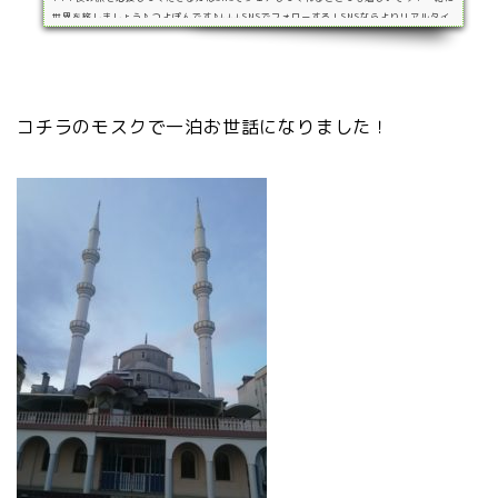
世界を旅しましょう♪ つよぽんです♪↓↓↓SNSでフォローする！SNSならよりリアルタイ
ムに旅の様子を見ることができるので是非気軽に申請してください(^▽^)/ 面積：780,
576㎢（日本の約2倍） 人口：8,315万人（日本の約66％） 公用語：トルコ語 通貨：リ
ラ（TRY）1TRY=約17.62円（2020年） 旅の記録3月9日前回の記事ではトルコ入国2
回拒否＆ジョージア警察に拘束についてお届けしました（笑）↓↓↓ そして今回はタイト
ルにも…
コチラのモスクで一泊お世話になりました！