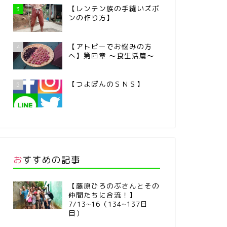
【レンテン族の手縫いズボ
3
ンの作り方】
【アトピーでお悩みの方
4
へ】第四章 ～食生活篇～
【つよぽんのＳＮＳ】
5
おすすめの記事
【藤原ひろのぶさんとその
仲間たちに合流！】
7/13~16（134~137日
目）