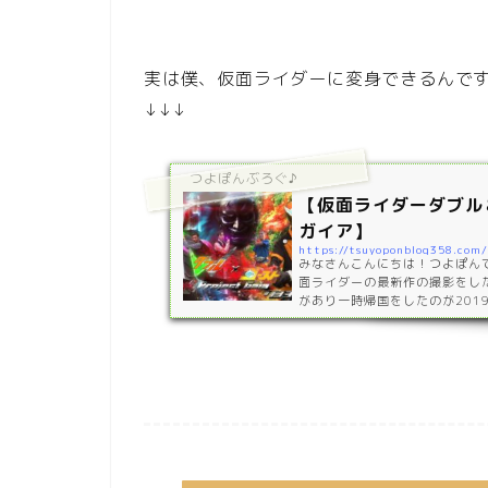
実は僕、仮面ライダーに変身できるんです
↓↓↓
つよぽんぶろぐ♪
【仮面ライダーダブル
ガイア】
https://tsuyoponblog358.com
みなさんこんにちは！つよぽんで
面ライダーの最新作の撮影をし
があり一時帰国をしたのが201
こから友達が仕事で忙しい中1年
8月11日とうとう完成しました！！htt
tch?v=ge4MpcN_6_w https:
4MpcN_6_w 撮影場所は地
トーリー地球を大切にせずに欲