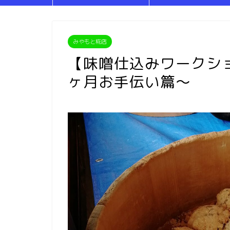
みやもと糀店
【味噌仕込みワークシ
ヶ月お手伝い篇～