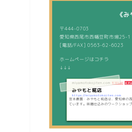
《み
〒444-0703
愛知県西尾市西幡豆町市場25-1
[電話/FAX] 0563-62-6023
ホームページはコチラ
↓↓↓
miyamotokojiten.com
1 User
4 P
みやもと糀店
https://miyamotokojiten.com
宮本農園・みやもと糀店は、愛知県の
ています。味噌仕込みのワークショッ