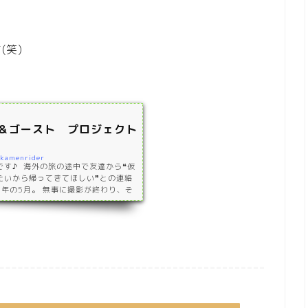
(笑)
＆ゴースト プロジェクト
/kamenrider
す♪ 海外の旅の途中で友達から❝仮
たいから帰ってきてほしい❞との連絡
9年の5月。 無事に撮影が終わり、そ
以上かけて編集をしてくれ 2020年
ps://www.youtube.com/wa
//www.youtube.com/watch?v=ge
元である愛知県豊橋市で行いました。 ス
望のまま行動し、地球を…