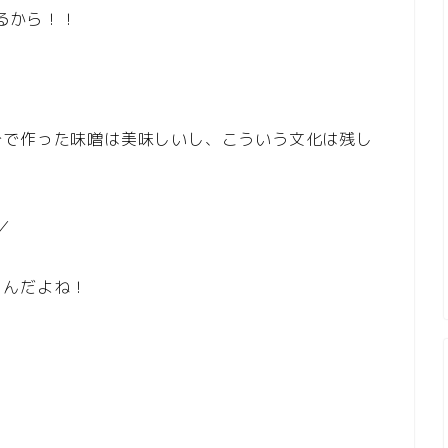
るから！！
分で作った味噌は美味しいし、こういう文化は残し
／
うんだよね！