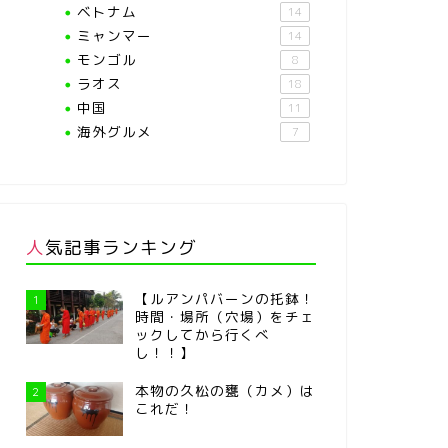
ベトナム
14
ミャンマー
14
モンゴル
8
ラオス
18
中国
11
海外グルメ
7
人気記事ランキング
【ルアンパバーンの托鉢！
1
時間・場所（穴場）をチェ
ックしてから行くべ
し！！】
本物の久松の甕（カメ）は
2
これだ！