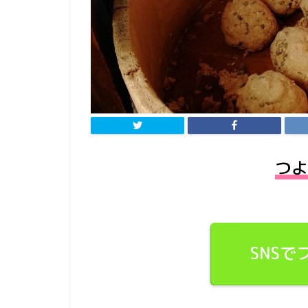
つよ
SNS