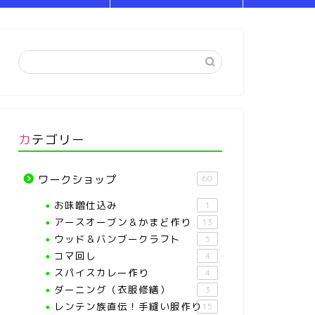
カテゴリー
ワークショップ
60
お味噌仕込み
1
アースオーブン＆かまど作り
13
ウッド＆バンブークラフト
5
コマ回し
4
スパイスカレー作り
4
ダーニング（衣服修繕）
3
レンテン族直伝！手縫い服作り
15