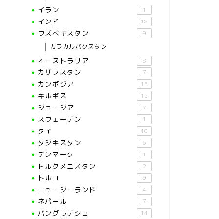
イラン
1
インド
18
ウズベキスタン
9
カラカルパクスタン
オーストラリア
8
カザフスタン
7
カンボジア
15
キルギス
15
ジョージア
7
スウェーデン
1
タイ
18
タジキスタン
6
デンマーク
1
トルクメニスタン
2
トルコ
9
ニュージーランド
4
ネパール
7
バングラデシュ
14