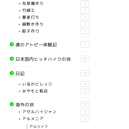
布草履作り
2
竹細工
2
蕎麦打ち
8
鍋敷き作り
2
餃子作り
7
僕のアトピー体験記
7
日本国内ヒッチハイクの旅
98
日記
50
いるかビレッジ
9
みやもと糀店
18
海外の旅
177
アゼルバイジャン
5
アルメニア
3
アルツァフ