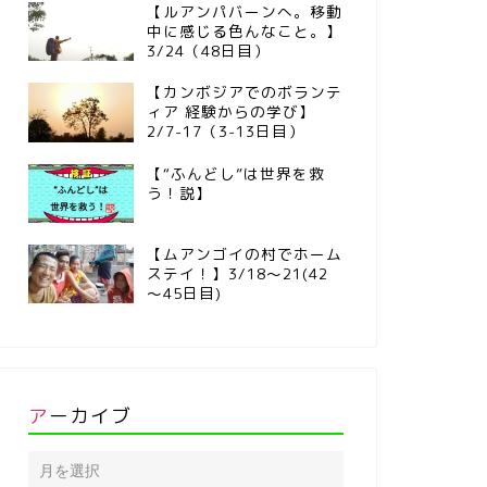
【ルアンパバーンへ。移動
中に感じる色んなこと。】
3/24（48日目）
【カンボジアでのボランテ
ィア 経験からの学び】
2/7-17（3-13日目）
【“ふんどし”は世界を救
う！説】
【ムアンゴイの村でホーム
ステイ！】3/18～21(42
～45日目)
アーカイブ