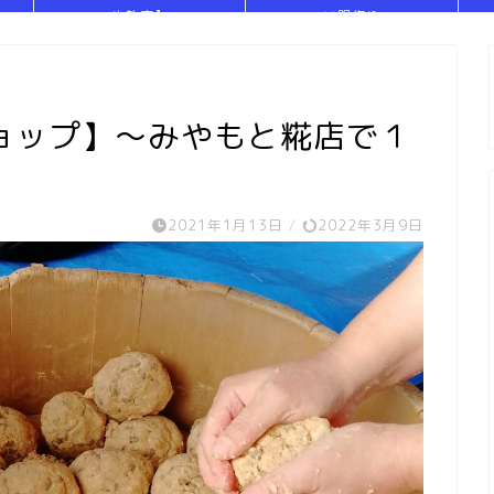
や教室】
い服作り
ョップ】～みやもと糀店で１
2021年1月13日
/
2022年3月9日