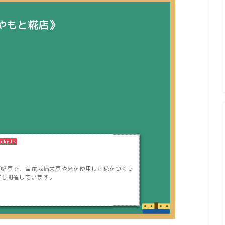
やもと糀店》
ockets
西幡豆で、自家栽培大豆や米を使用した糀をつくっ
プも開催しています。