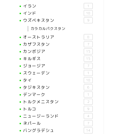
イラン
1
インド
18
ウズベキスタン
9
カラカルパクスタン
オーストラリア
8
カザフスタン
7
カンボジア
15
キルギス
15
ジョージア
7
スウェーデン
1
タイ
18
タジキスタン
6
デンマーク
1
トルクメニスタン
2
トルコ
9
ニュージーランド
4
ネパール
7
バングラデシュ
14