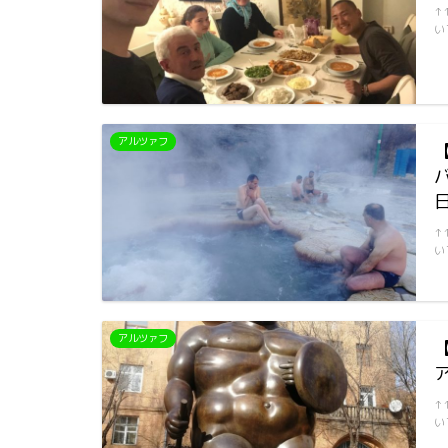
↑
い
アルツァフ
↑
い
アルツァフ
ア
↑
い