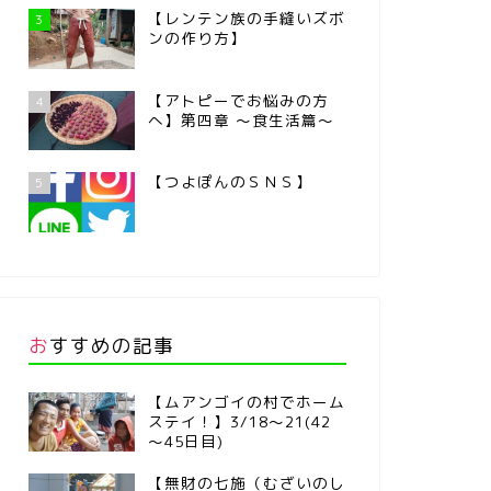
【レンテン族の手縫いズボ
3
ンの作り方】
【アトピーでお悩みの方
4
へ】第四章 ～食生活篇～
【つよぽんのＳＮＳ】
5
おすすめの記事
【ムアンゴイの村でホーム
ステイ！】3/18～21(42
～45日目)
【無財の七施（むざいのし