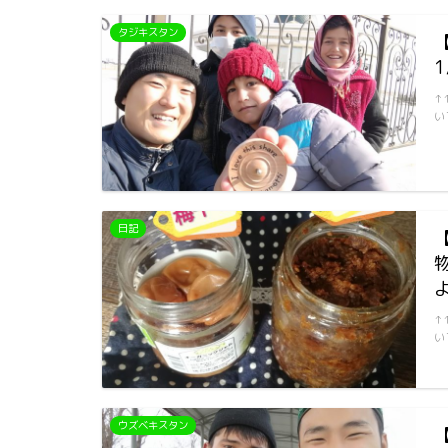
タジキスタン
1
↑
い
日記
↑
い
ウズベキスタン