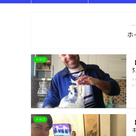
―
ホ
トルコ
3
↑
い
トルコ