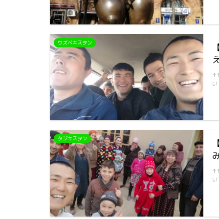
ウズベキスタン
↑
い
タジキスタン
↑
い