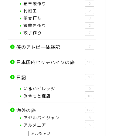
布草履作り
2
竹細工
2
蕎麦打ち
8
鍋敷き作り
2
餃子作り
7
僕のアトピー体験記
7
日本国内ヒッチハイクの旅
98
日記
50
いるかビレッジ
9
みやもと糀店
18
海外の旅
177
アゼルバイジャン
5
アルメニア
3
アルツァフ