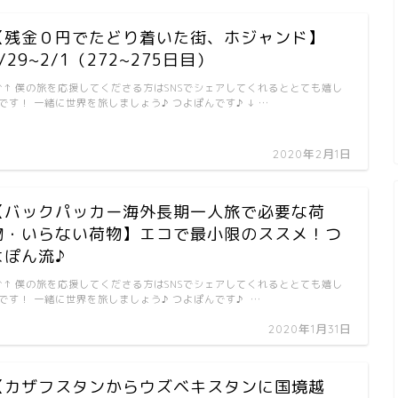
【残金０円でたどり着いた街、ホジャンド】
/29~2/1（272~275日目）
↑↑ 僕の旅を応援してくださる方はSNSでシェアしてくれるととても嬉し
です！ 一緒に世界を旅しましょう♪ つよぽんです♪ ↓ …
2020年2月1日
【バックパッカー海外長期一人旅で必要な荷
物・いらない荷物】エコで最小限のススメ！つ
よぽん流♪
↑↑ 僕の旅を応援してくださる方はSNSでシェアしてくれるととても嬉し
です！ 一緒に世界を旅しましょう♪ つよぽんです♪ …
2020年1月31日
【カザフスタンからウズベキスタンに国境越