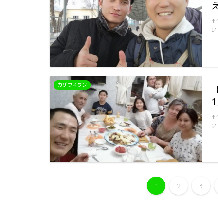
↑
い
カザフスタン
1
↑
い
1
2
3