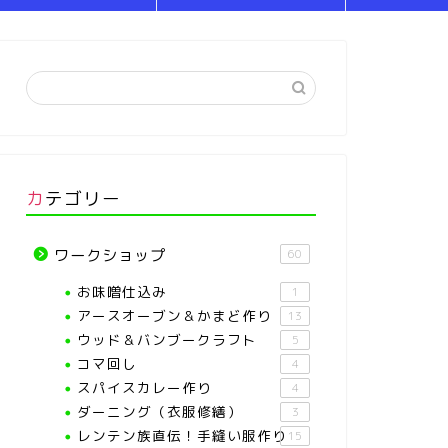
カテゴリー
ワークショップ
60
お味噌仕込み
1
アースオーブン＆かまど作り
13
ウッド＆バンブークラフト
5
コマ回し
4
スパイスカレー作り
4
ダーニング（衣服修繕）
3
レンテン族直伝！手縫い服作り
15