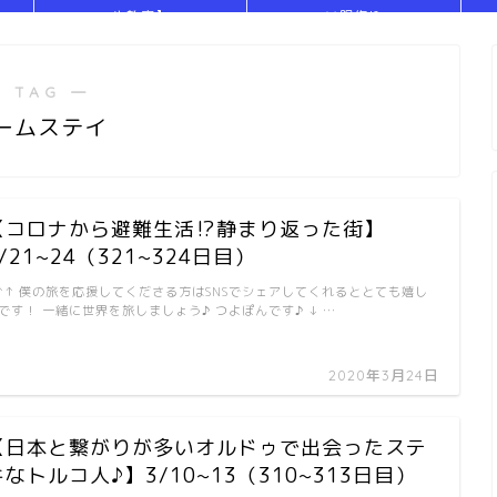
や教室】
い服作り
 TAG ―
ームステイ
【コロナから避難生活⁉静まり返った街】
/21~24（321~324日目）
↑↑ 僕の旅を応援してくださる方はSNSでシェアしてくれるととても嬉し
です！ 一緒に世界を旅しましょう♪ つよぽんです♪ ↓ …
2020年3月24日
【日本と繋がりが多いオルドゥで出会ったステ
キなトルコ人♪】3/10~13（310~313日目）