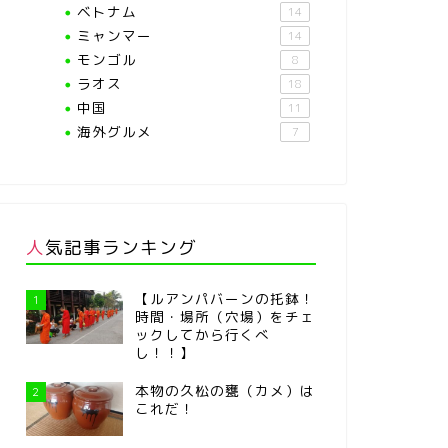
ベトナム
14
ミャンマー
14
モンゴル
8
ラオス
18
中国
11
海外グルメ
7
人気記事ランキング
【ルアンパバーンの托鉢！
1
時間・場所（穴場）をチェ
ックしてから行くべ
し！！】
本物の久松の甕（カメ）は
2
これだ！